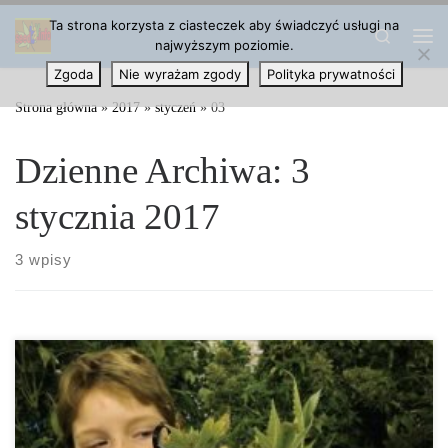
Ta strona korzysta z ciasteczek aby świadczyć usługi na
Przejdź do treści
Search
najwyższym poziomie.
Me
Zgoda
Nie wyrażam zgody
Polityka prywatności
Strona główna
»
2017
»
styczeń
»
03
Dzienne Archiwa:
3
stycznia 2017
3 wpisy