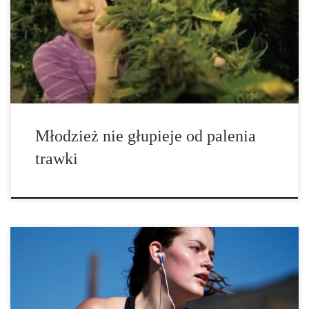
W 2012 opublikowano bardzo cenione badania, z których
wynikało, że palenie marihuany w młodym wieku obniża IQ.
Przebadano wtedy około […]
Młodzież nie głupieje od palenia
trawki
Naukowcy nadali nowe znaczenie terminowi „haj biegacza”. Nowe