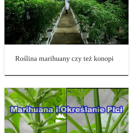
Uprawa marihuany nie jest szczególnie łatwa. Od growera wymaga
to szczególnie dobrego oka, dokładnego zmysłu smaku i, co
najważniejsze, zdolności […]
Roślina marihuany czy też konopi
Można powiedzieć że ten artykuł to czysta ciekawostka gdyż w
aktualnych ofertach wszystkich niemal że producentów nasion
marihuany są już […]