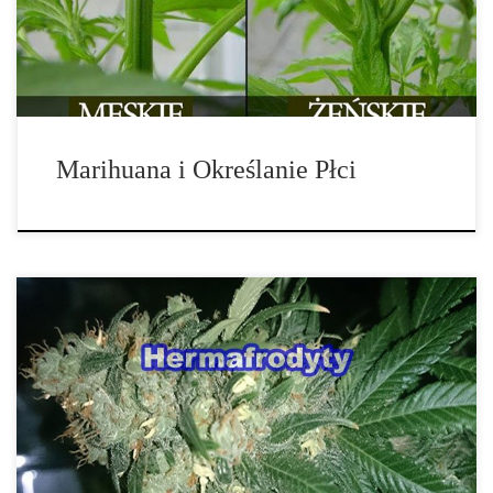
Marihuana i Określanie Płci
Niektóre pierwotnie żeńskie rośliny stają się hermafrodytami i
oprócz żeńskich pąków produkują również męskie. Może to się
zdarzyć zarówno przy […]