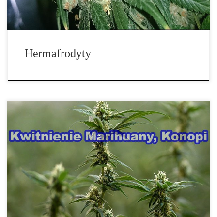
Hermafrodyty
Marihuana to roślina krótko dzienna. Jeśli dni stają się krótsze,
cannabis określa swój czas kwitnienia według ilości godzin, w
których […]