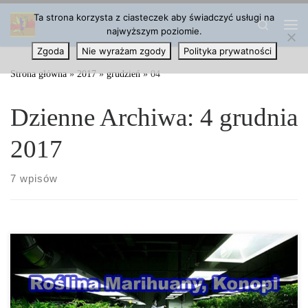
Ta strona korzysta z ciasteczek aby świadczyć usługi na
Przejdź do treści
Search
najwyższym poziomie.
Me
Zgoda
Nie wyrażam zgody
Polityka prywatności
Strona główna
»
2017
»
grudzień
»
04
Dzienne Archiwa:
4 grudnia
2017
7 wpisów