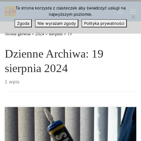
Ta strona korzysta z ciasteczek aby świadczyć usługi na
Przejdź do treści
Search
najwyższym poziomie.
Me
Zgoda
Nie wyrażam zgody
Polityka prywatności
Strona główna
»
2024
»
sierpień
»
19
Dzienne Archiwa:
19
sierpnia 2024
1 wpis
Badanie przeprowadzone w Paryżu wykazało gwałtowny wzrost