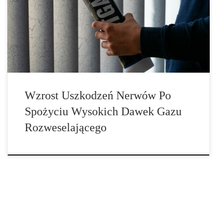
uszkodzeń nerwów spowodowanych spożyciem podtlenku azotu.
Lekarze ostrzegają, że konsumenci powinni poważnie traktować
[…]
Wzrost Uszkodzeń Nerwów Po
Spożyciu Wysokich Dawek Gazu
Rozweselającego