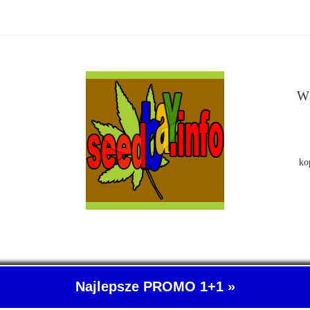
Ws
ko
Najlepsze PROMO 1+1 »
- O nasionach konopi indyjskich wiemy wszystko. SeedBay, czyli kup