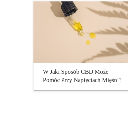
Dla większości ludzi napięte mięśnie i tak zwane
zakwasy są codziennością. Z jednej strony jest to tylko
lekki dyskomfort, jednak […]
W Jaki Sposób CBD Może
Pomóc Przy Napięciach Mięśni?