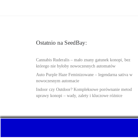
Ostatnio na SeedBay:
Cannabis Ruderalis – mało znany gatunek konopi, bez
którego nie byłoby nowoczesnych automatów
Auto Purple Haze Feminizowane – legendarna sativa w
nowoczesnym automacie
Indoor czy Outdoor? Kompleksowe porównanie metod
uprawy konopi – wady, zalety i kluczowe różnice
© 2026
SeedBay.info
– Wszelkie prawa zastrzeżone