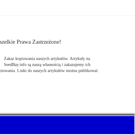
zelkie Prawa Zastrzeżone!
Zakaz kopiowania naszych artykułów. Artykuły na
SeedBay.info są naszą własnością i zakazujemy ich
piowania. Linki do naszych artykułów można publikować.
uj z nami Pewnie swoje nasiona marihuany, konopi.