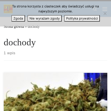
Ta strona korzysta z ciasteczek aby świadczyć usługi na
Przejdź do treści
Search
najwyższym poziomie.
Me
Zgoda
Nie wyrażam zgody
Polityka prywatności
Strona główna
»
dochody
dochody
1 wpis
Przychody podatkowe ze sprzedaży detalicznej marihuany w
stanach Kolorado, Oregon i Waszyngton przekraczają początkowe
prognozy – według raportu Drug Policy […]