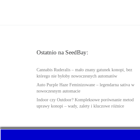
Ostatnio na SeedBay:
Cannabis Ruderalis – mało znany gatunek konopi, bez
którego nie byłoby nowoczesnych automatów
Auto Purple Haze Feminizowane – legendarna sativa w
nowoczesnym automacie
Indoor czy Outdoor? Kompleksowe porównanie metod
uprawy konopi – wady, zalety i kluczowe różnice
© 2026
SeedBay.info
– Wszelkie prawa zastrzeżone