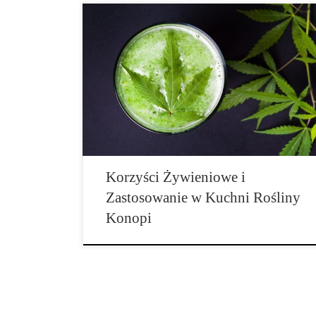
Konopie zyskały w ostatnich latach wiele uwagi jako
produkt spożywczy. Nasiona konopi pozyskane z
rośliny konopi są bogate w składniki […]
Korzyści Żywieniowe i
Zastosowanie w Kuchni Rośliny
Konopi