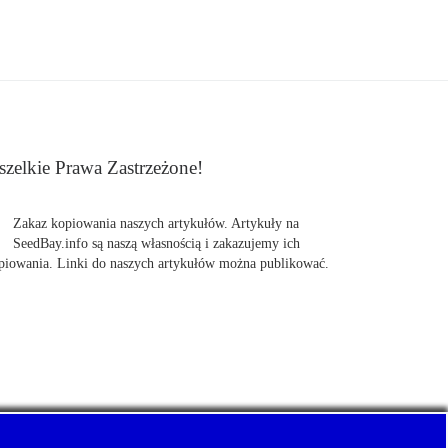
zelkie Prawa Zastrzeżone!
Zakaz kopiowania naszych artykułów. Artykuły na
SeedBay.info są naszą własnością i zakazujemy ich
piowania. Linki do naszych artykułów można publikować.
uj z nami Pewnie swoje nasiona marihuany, konopi.