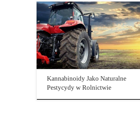
W Niemczech rolnicy aktualnie protestują i blokują
autostrady, ponieważ nie zgadzają się na ukrócenie im
wielu przywilejów, jak zwrot podatku […]
Kannabinoidy Jako Naturalne
Pestycydy w Rolnictwie