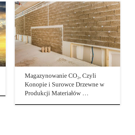
Zbyt duża emisja CO₂ do środowiska jest równie
poważnym problemem, jak olbrzymia góra odpadów
powstająca w wyniku źle rozkładających się […]
Magazynowanie CO₂, Czyli
Konopie i Surowce Drzewne w
Produkcji Materiałów …