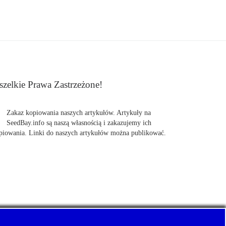
zelkie Prawa Zastrzeżone!
Zakaz kopiowania naszych artykułów. Artykuły na
SeedBay.info są naszą własnością i zakazujemy ich
piowania. Linki do naszych artykułów można publikować.
uj z nami Pewnie swoje nasiona marihuany, konopi.