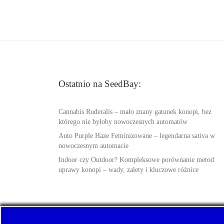
Ostatnio na SeedBay:
Cannabis Ruderalis – mało znany gatunek konopi, bez
którego nie byłoby nowoczesnych automatów
Auto Purple Haze Feminizowane – legendarna sativa w
nowoczesnym automacie
Indoor czy Outdoor? Kompleksowe porównanie metod
uprawy konopi – wady, zalety i kluczowe różnice
© 2026
SeedBay.info
– Wszelkie prawa zastrzeżone