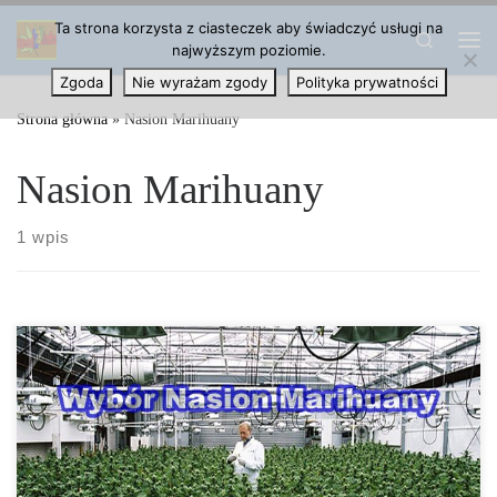
Ta strona korzysta z ciasteczek aby świadczyć usługi na
Przejdź do treści
Search
najwyższym poziomie.
Me
Zgoda
Nie wyrażam zgody
Polityka prywatności
Strona główna
»
Nasion Marihuany
Nasion Marihuany
1 wpis
Wybór odpowiednich nasion marihuany danej odmiany konopi jest
najważniejszą decyzją dla każdego growera. Po pierwsze każdy
chce mieć roślinę, która […]