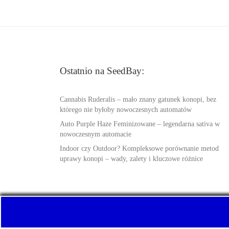
Ostatnio na SeedBay:
Cannabis Ruderalis – mało znany gatunek konopi, bez
którego nie byłoby nowoczesnych automatów
Auto Purple Haze Feminizowane – legendarna sativa w
nowoczesnym automacie
Indoor czy Outdoor? Kompleksowe porównanie metod
uprawy konopi – wady, zalety i kluczowe różnice
© 2026
SeedBay.info
– Wszelkie prawa zastrzeżone