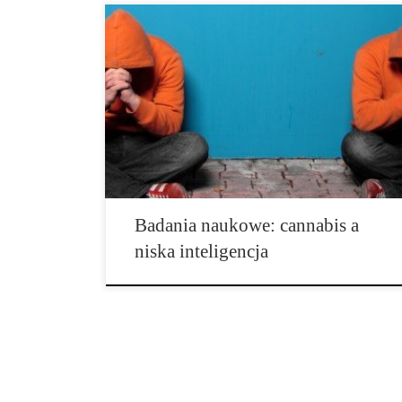
W badaniach przeprowadzonych na rodzeństwie
bliźniaczym (Meier, M., Caspi, A., Danes, A., Fisher,
H. L., Houts, R., Arsenault, L. & […]
Badania naukowe: cannabis a
niska inteligencja