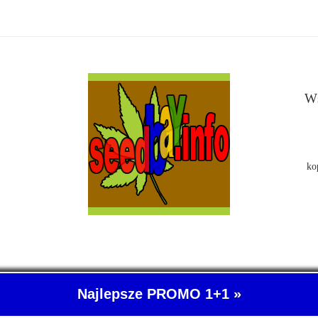
Ws
ko
Najlepsze PROMO 1+1 »
- O nasionach konopi indyjskich wiemy wszystko. SeedBay, czyli kup