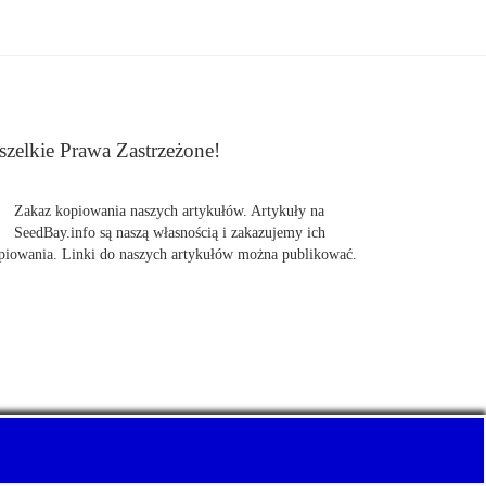
zelkie Prawa Zastrzeżone!
Zakaz kopiowania naszych artykułów. Artykuły na
SeedBay.info są naszą własnością i zakazujemy ich
piowania. Linki do naszych artykułów można publikować.
uj z nami Pewnie swoje nasiona marihuany, konopi.