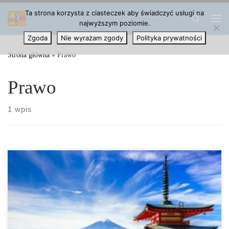
Ta strona korzysta z ciasteczek aby świadczyć usługi na
Przejdź do treści
Search
najwyższym poziomie.
Me
Zgoda
Nie wyrażam zgody
Polityka prywatności
Strona główna
»
Prawo
Prawo
1 wpis
Przepisy w Japonii pozwalają tylko na uprawę konopi. Oznacza to,
że tylko posiadacze licencji mogą uprawiać i posiadać
marihuanę….CZYTAJ WIĘCEJ