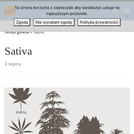
Ta strona korzysta z ciasteczek aby świadczyć usługi na
Przejdź do treści
Search
najwyższym poziomie.
Me
Zgoda
Nie wyrażam zgody
Polityka prywatności
Strona główna
»
Sativa
Sativa
3 wpisy
Marihuana, która jest głównie uprawiana w Stanach
Zjednoczonych, wywodzi się z odmian, które zostały stworzone z
cannabis indica oraz cannabis […]