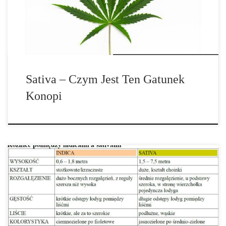
Sativa – Czym Jest Ten Gatunek
Konopi
Konopie Indica i Sativa: Jakie Są Ich Różnice i Jak Je Rozróżnić?
Konopie indica i sativa to dwa główne typy […]