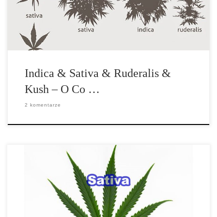
Indica & Sativa & Ruderalis &
Kush – O Co …
2 komentarze
Rośliny gatunku sativy są zadomowione na całym świecie.
Silniejsze odmiany można znaleźć w obszarach równika i
podrównikowych, na przykład w […]