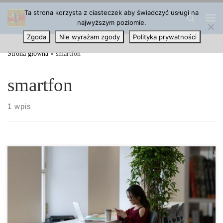
Ta strona korzysta z ciasteczek aby świadczyć usługi na
Przejdź do treści
Search
najwyższym poziomie.
Me
Zgoda
Nie wyrażam zgody
Polityka prywatności
Strona główna
»
smartfon
smartfon
1 wpis
Niektórzy studenci ciągle przywiązują się do swojego smartfona,
mimo że muszą się uczyć. Chiński zespół badawczy zbadał, w jaki
sposób […]