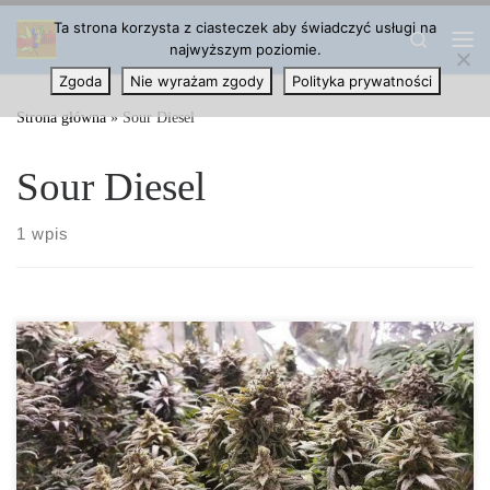
Ta strona korzysta z ciasteczek aby świadczyć usługi na
Przejdź do treści
Search
najwyższym poziomie.
Me
Zgoda
Nie wyrażam zgody
Polityka prywatności
Strona główna
»
Sour Diesel
Sour Diesel
1 wpis
Sour Diesel od Royal Queen Seeds: Recenzja Legendarnej
Odmiany Sativa Sour Diesel to jedna z najbardziej znanych i
cenionych odmian […]