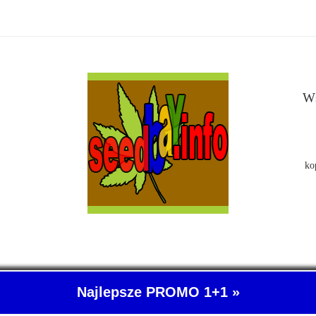
Ws
ko
Najlepsze PROMO 1+1 »
- O nasionach konopi indyjskich wiemy wszystko. SeedBay, czyli kup