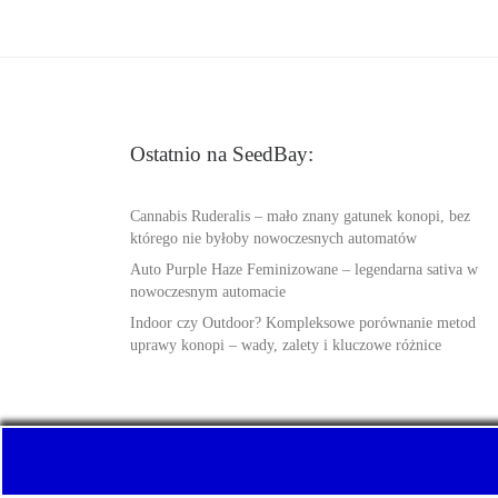
Ostatnio na SeedBay:
Cannabis Ruderalis – mało znany gatunek konopi, bez
którego nie byłoby nowoczesnych automatów
Auto Purple Haze Feminizowane – legendarna sativa w
nowoczesnym automacie
Indoor czy Outdoor? Kompleksowe porównanie metod
uprawy konopi – wady, zalety i kluczowe różnice
© 2026
SeedBay.info
– Wszelkie prawa zastrzeżone