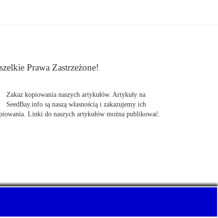
zelkie Prawa Zastrzeżone!
Zakaz kopiowania naszych artykułów. Artykuły na
SeedBay.info są naszą własnością i zakazujemy ich
piowania. Linki do naszych artykułów można publikować.
uj z nami Pewnie swoje nasiona marihuany, konopi.