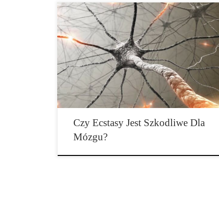
Ecstasy to narkotyk imprezowy. Kolorowe pigułki
działają euforycznie i tworzą poczucie bliskości z
innymi ludźmi. Ale co tak naprawdę dzieje […]
Czy Ecstasy Jest Szkodliwe Dla
Mózgu?