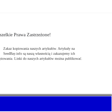
zelkie Prawa Zastrzeżone!
Zakaz kopiowania naszych artykułów. Artykuły na
SeedBay.info są naszą własnością i zakazujemy ich
piowania. Linki do naszych artykułów można publikować.
uj z nami Pewnie swoje nasiona marihuany, konopi.