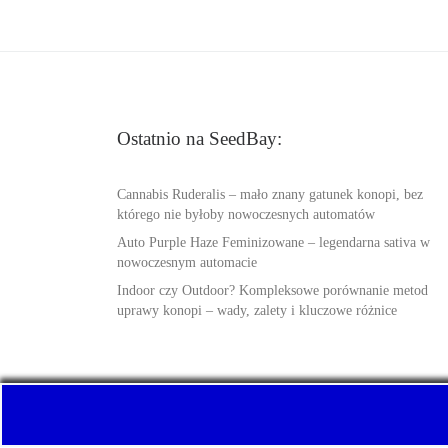
Ostatnio na SeedBay:
Cannabis Ruderalis – mało znany gatunek konopi, bez
którego nie byłoby nowoczesnych automatów
Auto Purple Haze Feminizowane – legendarna sativa w
nowoczesnym automacie
Indoor czy Outdoor? Kompleksowe porównanie metod
uprawy konopi – wady, zalety i kluczowe różnice
© 2026
SeedBay.info
– Wszelkie prawa zastrzeżone