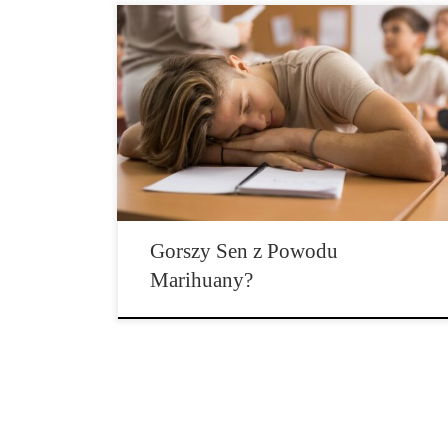
Regularne zażywanie konopi indyjskich wiąże się z
obniżoną jakością snu. To wynik ankiety
przeprowadzonej wśród studentów we Francji. Czy
spożywasz […]
Gorszy Sen z Powodu
Marihuany?