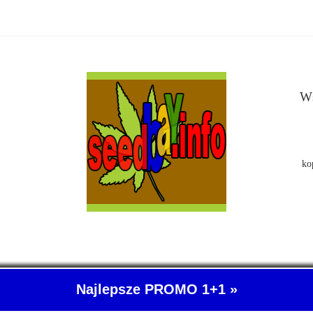
Ws
ko
Najlepsze PROMO 1+1 »
- O nasionach konopi indyjskich wiemy wszystko. SeedBay, czyli kup