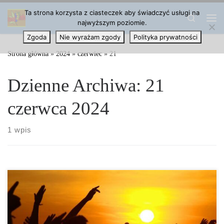
Ta strona korzysta z ciasteczek aby świadczyć usługi na
Przejdź do treści
Search
najwyższym poziomie.
Me
Zgoda
Nie wyrażam zgody
Polityka prywatności
Strona główna
»
2024
»
czerwiec
»
21
Dzienne Archiwa:
21
czerwca 2024
1 wpis