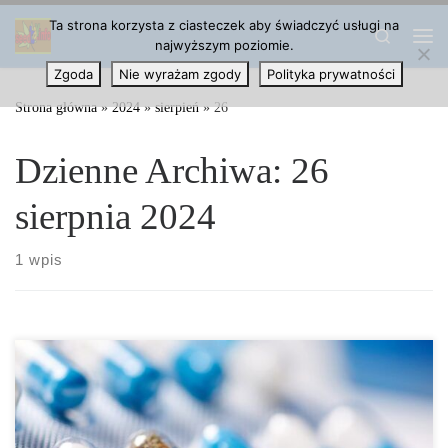
Ta strona korzysta z ciasteczek aby świadczyć usługi na
Przejdź do treści
Search
najwyższym poziomie.
Me
Zgoda
Nie wyrażam zgody
Polityka prywatności
Strona główna
»
2024
»
sierpień
»
26
Dzienne Archiwa:
26
sierpnia 2024
1 wpis