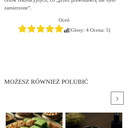
celów rekreacyjnych, co „przez prawodawcę nie było
zamierzone”.
Oceń
[Głosy:
4
Ocena:
5
]
MOŻESZ RÓWNIEŻ POLUBIĆ