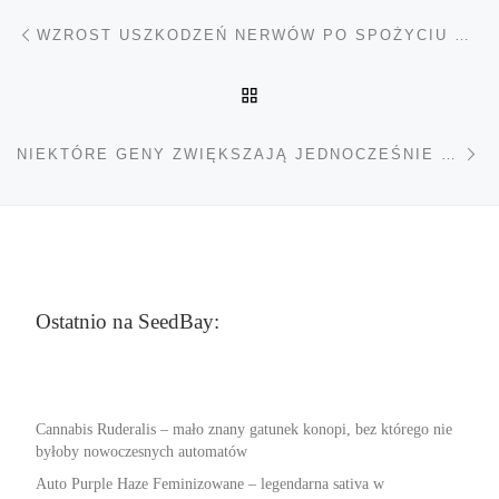
Nawigacja wpisu
Poprzedni wpis
WZROST USZKODZEŃ NERWÓW PO SPOŻYCIU WYSOKICH DAWEK GAZU ROZWESELAJĄCEGO
POWRÓT DO LISTY POS
Na
NIEKTÓRE GENY ZWIĘKSZAJĄ JEDNOCZEŚNIE RYZYKO UZALEŻNIENIA I CHORÓB PSYCHICZNYCH
Ostatnio na SeedBay:
Cannabis Ruderalis – mało znany gatunek konopi, bez którego nie
byłoby nowoczesnych automatów
Auto Purple Haze Feminizowane – legendarna sativa w