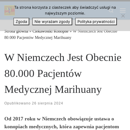
Ta strona korzysta z ciasteczek aby świadczyć usługi na
Przejdź do treści
Search
najwyższym poziomie.
Me
Zgoda
Nie wyrażam zgody
Polityka prywatności
Strona główna
»
Ciekawostki Konopne
»
W Niemczech Jest Obecnie
80.000 Pacjentów Medycznej Marihuany
W Niemczech Jest Obecnie
80.000 Pacjentów
Medycznej Marihuany
Opublikowano
26 sierpnia 2024
Od 2017 roku w Niemczech obowiązuje ustawa o
konopiach medycznych, która zapewnia pacjentom