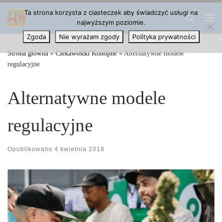
Ta strona korzysta z ciasteczek aby świadczyć usługi na
Przejdź do treści
Search
najwyższym poziomie.
Me
Zgoda
Nie wyrażam zgody
Polityka prywatności
Strona główna
»
Ciekawostki Konopne
»
Alternatywne modele
regulacyjne
Alternatywne modele
regulacyjne
Opublikowano
4 kwietnia 2018