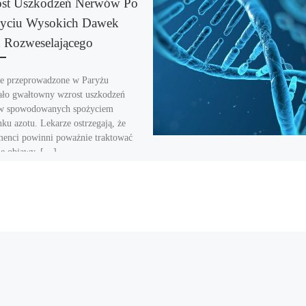
st Uszkodzeń Nerwów Po
yciu Wysokich Dawek
 Rozweselającego
e przeprowadzone w Paryżu
ło gwałtowny wzrost uszkodzeń
w spowodowanych spożyciem
nku azotu. Lekarze ostrzegają, że
enci powinni poważnie traktować
e objawy. […]