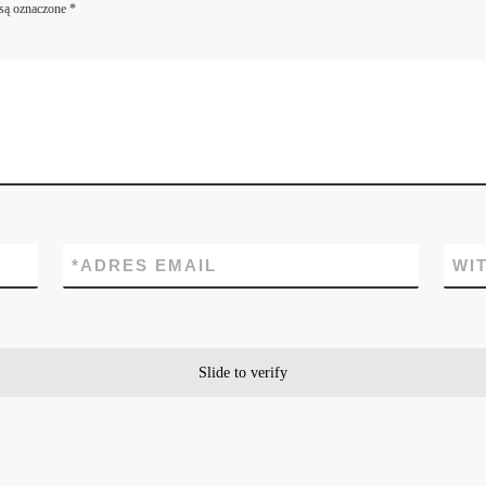
są oznaczone
*
*
ADRES EMAIL
WI
Slide to verify