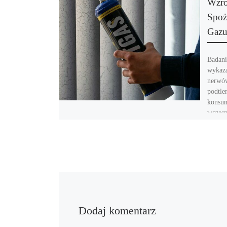
Wzro
Spoż
Gazu
Badani
wykaza
nerwó
podtle
konsum
wczesn
Dodaj komentarz