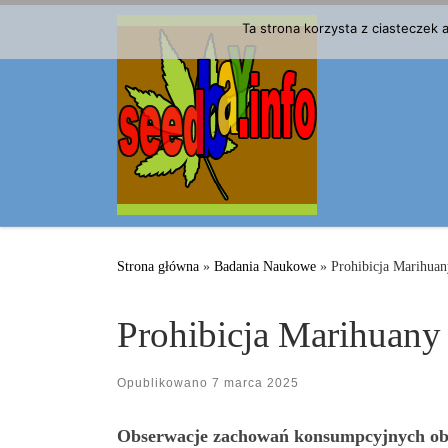
Przejdź do treści
Ta strona korzysta z ciasteczek
Strona główna
»
Badania Naukowe
»
Prohibicja Marihua
Prohibicja Marihuan
Opublikowano
7 marca 2025
Obserwacje zachowań konsumpcyjnych obyw