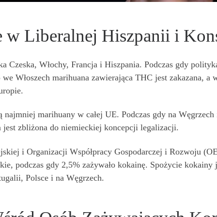
w Liberalnej Hiszpanii i Kon
a Czeska, Włochy, Francja i Hiszpania. Podczas gdy polityk
 to we Włoszech marihuana zawierająca THC jest zakazana, a 
uropie.
ą najmniej marihuany w całej UE. Podczas gdy na Węgrzech i 
est zbliżona do niemieckiej koncepcji legalizacji.
jskiej i Organizacji Współpracy Gospodarczej i Rozwoju (
skie, podczas gdy 2,5% zażywało kokainę. Spożycie kokainy j
rtugalii, Polsce i na Węgrzech.