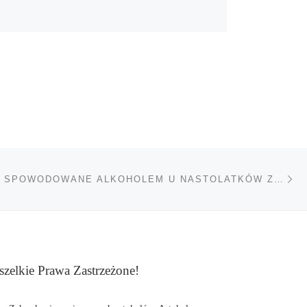
Na
TÓW
BLACKOUTY SPOWODOWANE ALKOHOLEM U NASTOLATKÓW ZABURZAJĄ ROZWÓJ MÓZGU
zelkie Prawa Zastrzeżone!