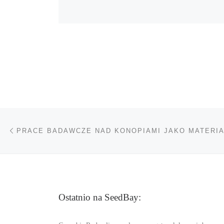
Nawigacja wpisu
Poprzedni wpis
Ostatnio na SeedBay: