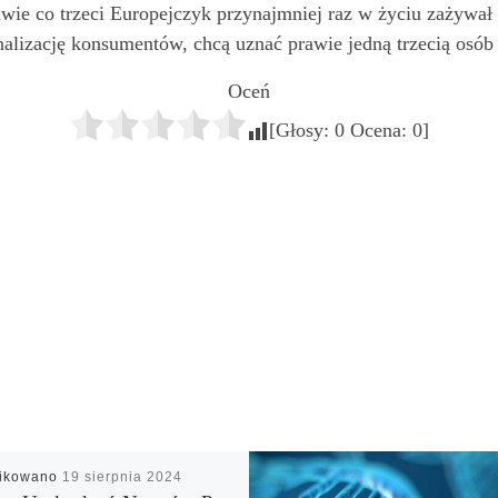
wie co trzeci Europejczyk przynajmniej raz w życiu zażywał 
nalizację konsumentów, chcą uznać prawie jedną trzecią osób
Oceń
[Głosy:
0
Ocena:
0
]
likowano
19 sierpnia 2024