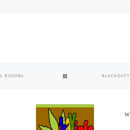
POWRÓT DO LISTY POS
PRACE BADAWCZE NAD KONOPIAMI JAKO MATERIAŁ BUDOWLANY
Ws