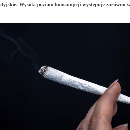
dyjskie. Wysoki poziom konsumpcji występuje zarówno w 