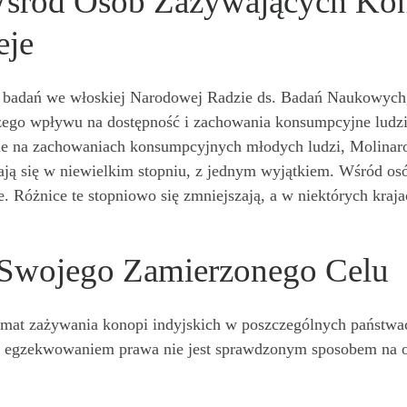
śród Osób Zażywających Kono
eje
s. badań we włoskiej Narodowej Radzie ds. Badań Naukowych,
zego wpływu na dostępność i zachowania konsumpcyjne ludz
nie na zachowaniach konsumpcyjnych młodych ludzi, Molinar
ają się w niewielkim stopniu, z jednym wyjątkiem. Wśród os
Różnice te stopniowo się zmniejszają, a w niektórych krajac
 Swojego Zamierzonego Celu
mat zażywania konopi indyjskich w poszczególnych państwac
 z egzekwowaniem prawa nie jest sprawdzonym sposobem na o