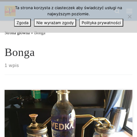
Ta strona korzysta z ciasteczek aby świadczyć usługi na
Przejdź do treści
Search
najwyższym poziomie.
Me
Zgoda
Nie wyrażam zgody
Polityka prywatności
Strona główna
»
Bonga
Bonga
1 wpis
Istnieje tak wiele różnych rodzajów bong, że trudno jest je
wszystkie ogarnąć. Które bongo najlepiej jest kupić? Plastikowe?
Szklane? Wielokomorowe? […]