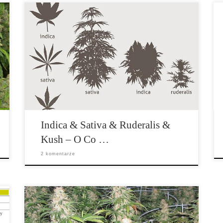
Marihuana, która jest głównie uprawiana w Stanach
Zjednoczonych, wywodzi się z odmian, które zostały
stworzone z cannabis indica oraz cannabis […]
Indica & Sativa & Ruderalis &
Kush – O Co …
2 komentarze