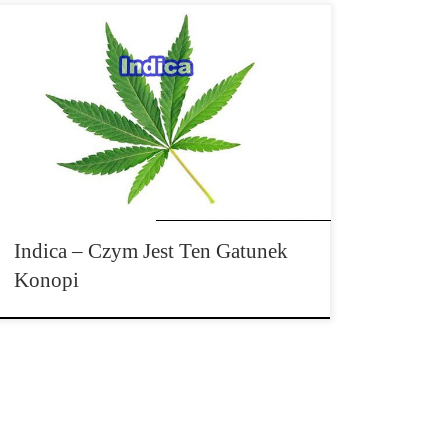
Rośliny gatunku indici rozwinęły się w Środkowej
Azji, dokładniej mówiąc pomiędzy 25 a 35 szerokością
geograficzną. Pogoda jest tam najczęściej […]
Indica – Czym Jest Ten Gatunek
Konopi