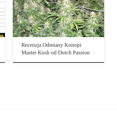
Master Kush to odmiana konopi indyjskich, która
powstała z krzyżowania dwóch szczepów z regionu
Hindu Kush. Jest to hybryda z […]
Recenzja Odmiany Konopi
Master Kush od Dutch Passion