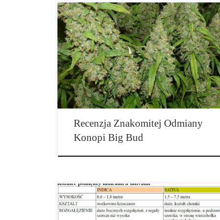
Big Bud to w pewnym sensie legenda. Mimo iż nie jest
tak powszechnie palona w dzisiejszych czasach, wiele
ze współczesnych […]
Recenzja Znakomitej Odmiany
Konopi Big Bud