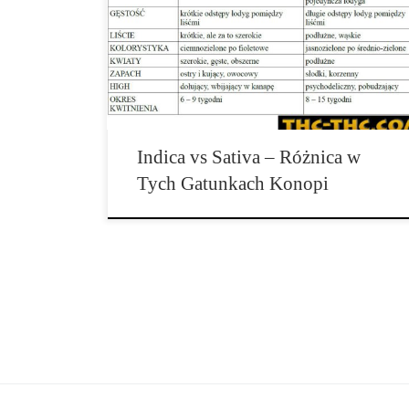
Konopie Indica i Sativa: Jakie Są Ich Różnice i Jak Je
Rozróżnić? Konopie indica i sativa to dwa główne
typy […]
Indica vs Sativa – Różnica w
Tych Gatunkach Konopi