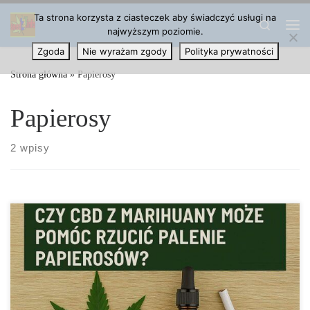
Ta strona korzysta z ciasteczek aby świadczyć usługi na
Przejdź do treści
Search
najwyższym poziomie.
Me
Zgoda
Nie wyrażam zgody
Polityka prywatności
Strona główna
»
Papierosy
Papierosy
2 wpisy
W Skrócie Badanie z University College London wykazało, że
inhalacja CBD zmniejszyła liczbę wypalanych papierosów średnio
o 40%. CBD nie […]