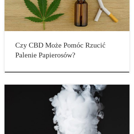
Czy CBD Może Pomóc Rzucić
Palenie Papierosów?
Wśród młodzieży i młodych dorosłych, gdy używają e-papierosów
prawdopodobieństwo zakażenia koronawirusem jest nawet 7 razy
większe. Jest to wynik dużego […]