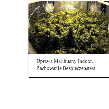
Bezpieczeństwo jest bardzo istotne w uprawach konopi
indyjskich wewnętrznych. Jeżeli nie ma się do
dyspozycji zamkniętego ośrodka badawczego, a prawo
[…]
Uprawa Marihuany Indoor,
Zachowanie Bezpieczeństwa