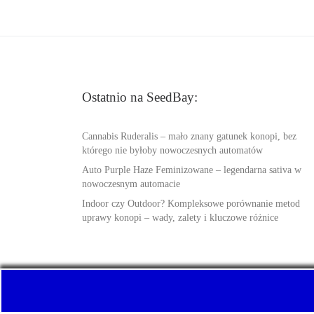
Ostatnio na SeedBay:
Cannabis Ruderalis – mało znany gatunek konopi, bez
którego nie byłoby nowoczesnych automatów
Auto Purple Haze Feminizowane – legendarna sativa w
nowoczesnym automacie
Indoor czy Outdoor? Kompleksowe porównanie metod
uprawy konopi – wady, zalety i kluczowe różnice
© 2026
SeedBay.info
– Wszelkie prawa zastrzeżone