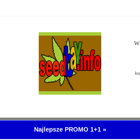
Ws
ko
Najlepsze PROMO 1+1 »
- O nasionach konopi indyjskich wiemy wszystko. SeedBay, czyli kup