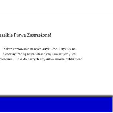
zelkie Prawa Zastrzeżone!
Zakaz kopiowania naszych artykułów. Artykuły na
SeedBay.info są naszą własnością i zakazujemy ich
piowania. Linki do naszych artykułów można publikować.
uj z nami Pewnie swoje nasiona marihuany, konopi.