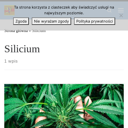
Ta strona korzysta z ciasteczek aby świadczyć usługi na
Przejdź do treści
Search
najwyższym poziomie.
Me
Zgoda
Nie wyrażam zgody
Polityka prywatności
Strona główna
»
Silicium
Silicium
1 wpis
Jaki Wpływ Ma Użycie Krzemu na Rośliny Marihuany Chociaż
uprawa roślin konopi jest dość łatwa, to profesjonalni hodowcy
czasami stosują […]