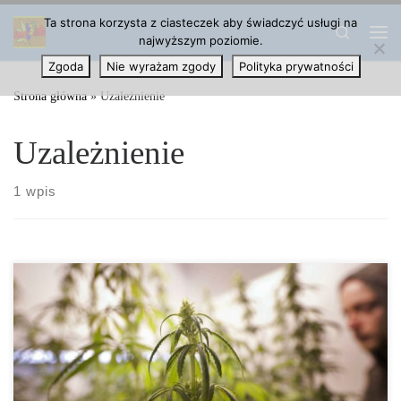
Ta strona korzysta z ciasteczek aby świadczyć usługi na
Przejdź do treści
Search
najwyższym poziomie.
Me
Zgoda
Nie wyrażam zgody
Polityka prywatności
Strona główna
»
Uzależnienie
Uzależnienie
1 wpis
Cannabis w Liczbach Europejski raport narkotykowy został
opublikowany 6 czerwca. Jednak niektóre liczby w nim zawarte
odnoszą się do roku […]