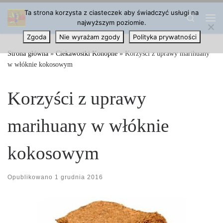
Ta strona korzysta z ciasteczek aby świadczyć usługi na
Przejdź do treści
Search
najwyższym poziomie.
Me
Zgoda
Nie wyrażam zgody
Polityka prywatności
Strona główna
»
Ciekawostki Konopne
»
Korzyści z uprawy marihuany
w włóknie kokosowym
Korzyści z uprawy
marihuany w włóknie
kokosowym
Opublikowano
1 grudnia 2016