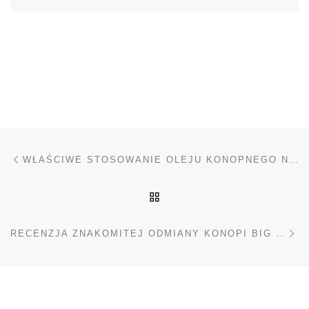
Nawigacja wpisu
Poprzedni wpis
WŁAŚCIWE STOSOWANIE OLEJU KONOPNEGO NA SKÓRĘ I WŁOSY
POWRÓT DO LISTY POS
Na
RECENZJA ZNAKOMITEJ ODMIANY KONOPI BIG BUD