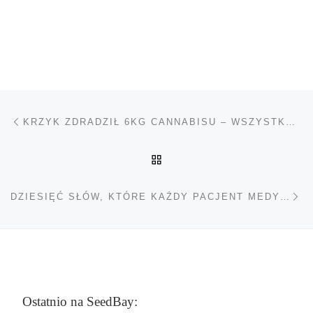
Nawigacja wpisu
Poprzedni wpis
KRZYK ZDRADZIŁ 6KG CANNABISU – WSZYSTKO NA WŁASNY UŻYTEK
POWRÓT DO LISTY POS
Na
DZIESIĘĆ SŁÓW, KTÓRE KAŻDY PACJENT MEDYCZNEJ MARIHUANY POWINIEN ZNAĆ
Ostatnio na SeedBay: