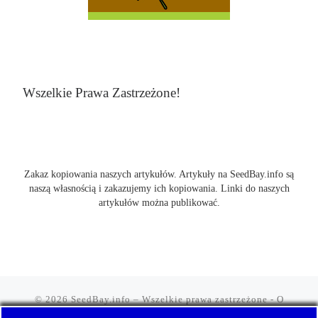
Wszelkie Prawa Zastrzeżone!
Zakaz kopiowania naszych artykułów. Artykuły na SeedBay.info są
naszą własnością i zakazujemy ich kopiowania. Linki do naszych
artykułów można publikować.
© 2026
SeedBay.info
– Wszelkie prawa zastrzeżone
- O
nasionach konopi indyjskich wiemy wszystko. SeedBay, czyli