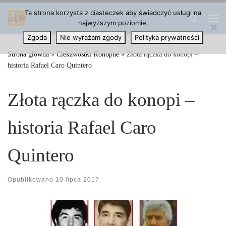
Ta strona korzysta z ciasteczek aby świadczyć usługi na
Przejdź do treści
Search
najwyższym poziomie.
Me
Zgoda
Nie wyrażam zgody
Polityka prywatności
Strona główna
»
Ciekawostki Konopne
»
Złota rączka do konopi –
historia Rafael Caro Quintero
Złota rączka do konopi –
historia Rafael Caro
Quintero
Opublikowano
10 lipca 2017