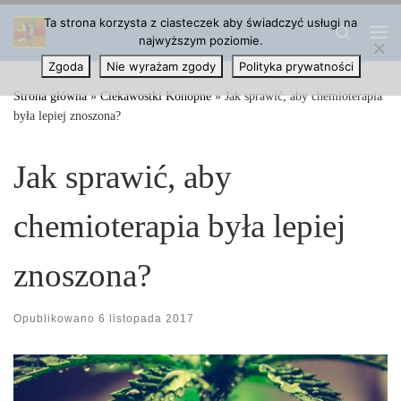
Ta strona korzysta z ciasteczek aby świadczyć usługi na
Przejdź do treści
Search
najwyższym poziomie.
Me
Zgoda
Nie wyrażam zgody
Polityka prywatności
Strona główna
»
Ciekawostki Konopne
»
Jak sprawić, aby chemioterapia
była lepiej znoszona?
Jak sprawić, aby
chemioterapia była lepiej
znoszona?
Opublikowano
6 listopada 2017