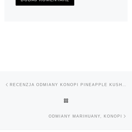
Nawigacja wpisu
Poprzedni wpis
RECENZJA ODMIANY KONOPI PINEAPPLE KUSH OD ROYAL QUEEN SEEDS
POWRÓT DO LISTY POS
Na
ODMIANY MARIHUANY, KONOPI