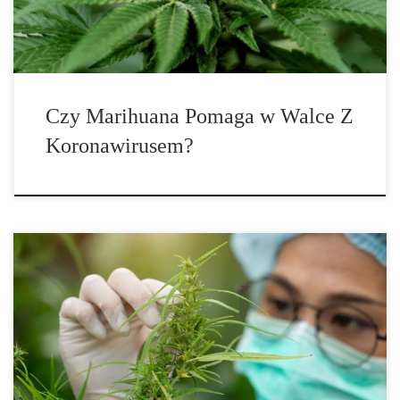
Czy Marihuana Pomaga w Walce Z
Koronawirusem?
Aktualne badania dostarczają ekscytujących wyników. W maju
kanadyjscy naukowcy wywołali swoimi badaniami niemałe
poruszenie. Ich teza brzmi następująco: Niektóre składniki […]