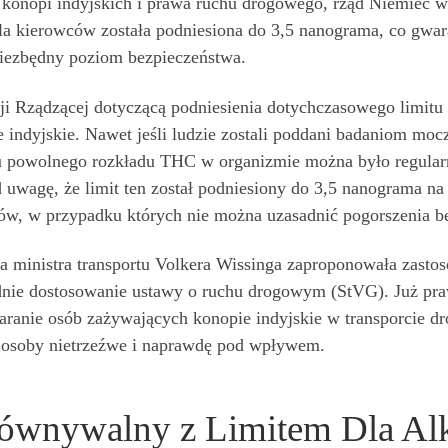
konopi indyjskich i prawa ruchu drogowego, rząd Niemiec w 
la kierowców została podniesiona do 3,5 nanograma, co gw
iezbędny poziom bezpieczeństwa.
i Rządzącej dotyczącą podniesienia dotychczasowego limitu 
indyjskie. Nawet jeśli ludzie zostali poddani badaniom moc
 powolnego rozkładu THC w organizmie można było regularni
d uwagę, że limit ten został podniesiony do 3,5 nanograma na
ów, w przypadku których nie można uzasadnić pogorszenia be
a ministra transportu Volkera Wissinga zaproponowała zasto
dnie dostosowanie ustawy o ruchu drogowym (StVG). Już praw
ranie osób zażywających konopie indyjskie w transporcie d
ć osoby nietrzeźwe i naprawdę pod wpływem.
ównywalny z Limitem Dla Al