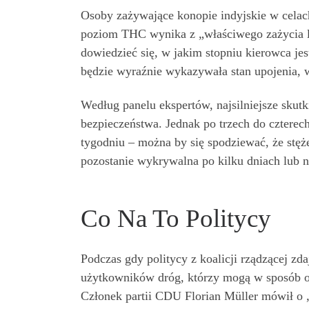
Osoby zażywające konopie indyjskie w celac
poziom THC wynika z „właściwego zażycia l
dowiedzieć się, w jakim stopniu kierowca je
będzie wyraźnie wykazywała stan upojenia,
Według panelu ekspertów, najsilniejsze skut
bezpieczeństwa. Jednak po trzech do czterec
tygodniu – można by się spodziewać, że stę
pozostanie wykrywalna po kilku dniach lub
Co Na To Politycy
Podczas gdy politycy z koalicji rządzącej zd
użytkowników dróg, którzy mogą w sposób o
Członek partii CDU Florian Müller mówił o 