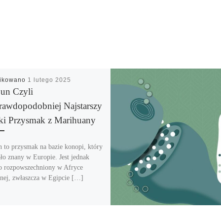
likowano
1 lutego 2025
un Czyli
rawdopodobniej Najstarszy
ki Przysmak z Marihuany
 to przysmak na bazie konopi, który
ało znany w Europie. Jest jednak
o rozpowszechniony w Afryce
nej, zwłaszcza w Egipcie […]