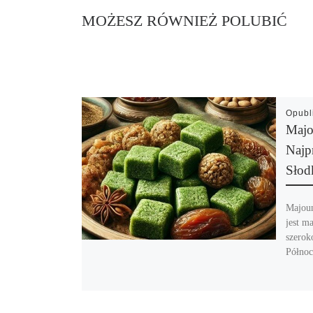
MOŻESZ RÓWNIEŻ POLUBIĆ
Opub
Majo
Najp
Słod
Majoun
jest m
szerok
Północ