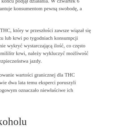
końcu podjął działania. W czwartek 6
arantuje konsumentom pewną swobodę, a
THC, który w przeszłości zawsze wiązał się
zu lub krwi po tygodniach konsumpcji
e wykryć wystarczającą ilość, co często
 mililitr krwi, należy wykluczyć możliwość
zpieczeństwa jazdy.
sowanie wartości granicznej dla THC
ie dwa lata temu eksperci poruszyli
rogowym oznaczało niewłaściwe ich
koholu