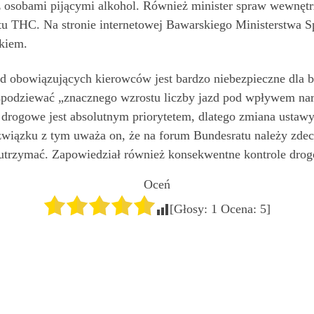
z osobami pijącymi alkohol. Również minister spraw wewnętr
tu THC. Na stronie internetowej Bawarskiego Ministerstwa S
okiem.
sad obowiązujących kierowców jest bardzo niebezpieczne dla
 spodziewać „znacznego wzrostu liczby jazd pod wpływem na
rogowe jest absolutnym priorytetem, dlatego zmiana ustaw
ązku z tym uważa on, że na forum Bundesratu należy zdecy
ą utrzymać. Zapowiedział również konsekwentne kontrole dro
Oceń
[Głosy:
1
Ocena:
5
]