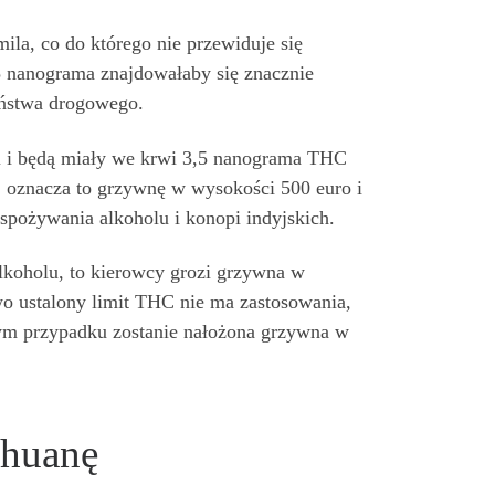
la, co do którego nie przewiduje się
 nanograma znajdowałaby się znacznie
eństwa drogowego.
li i będą miały we krwi 3,5 nanograma THC
j oznacza to grzywnę w wysokości 500 euro i
spożywania alkoholu i konopi indyjskich.
alkoholu, to kierowcy grozi grzywna w
owo ustalony limit THC nie ma zastosowania,
tym przypadku zostanie nałożona grzywna w
ihuanę