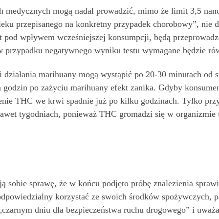
h medycznych mogą nadal prowadzić, mimo że limit 3,5 nano
eku przepisanego na konkretny przypadek chorobowy”, nie d
st pod wpływem wcześniejszej konsumpcji, będą przeprowadzan
 w przypadku negatywnego wyniku testu wymagane będzie rów
ki działania marihuany mogą wystąpić po 20-30 minutach od s
h godzin po zażyciu marihuany efekt zanika. Gdyby konsumen
żenie THC we krwi spadnie już po kilku godzinach. Tylko pr
 nawet tygodniach, ponieważ THC gromadzi się w organizmie
ają sobie sprawę, że w końcu podjęto próbę znalezienia spra
dpowiedzialny korzystać ze swoich środków spożywczych, p
„czarnym dniu dla bezpieczeństwa ruchu drogowego” i uważa