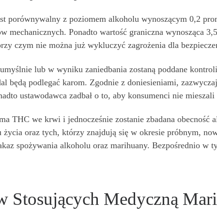
jest porównywalny z poziomem alkoholu wynoszącym 0,2 promi
ów mechanicznych. Ponadto wartość graniczna wynosząca 3,5
rzy czym nie można już wykluczyć zagrożenia dla bezpiecz
 umyślnie lub w wyniku zaniedbania zostaną poddane kontro
dal będą podlegać karom. Zgodnie z doniesieniami, zazwycza
adto ustawodawca zadbał o to, aby konsumenci nie mieszali 
rama THC we krwi i jednocześnie zostanie zbadana obecność 
u życia oraz tych, którzy znajdują się w okresie próbnym, n
akaz spożywania alkoholu oraz marihuany. Bezpośrednio w 
ów Stosujących Medyczną Mar