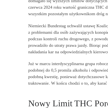
domagało się wyższych limitów dotyczących 
czerwca 2024 roku wartość graniczna THC d
wszystkim pozostałym użytkownikom dróg n
Niemiecki Bundestag uchwalił ustawę Koalicj
z problemami dla osób zażywających konopie 
podczas kontroli ruchu drogowego, z powodu
prowadziło do utraty prawa jazdy. Biorąc po
nakładania kar na odpowiedzialnych kierowc
Już w marcu interdyscyplinarna grupa robocz
podobnej do 0,5 promila alkoholu i odpowie
podobną kwestię, ponieważ dotychczasowe ka
traktowanie. W końcu chodzi o to, aby kara
Nowy Limit THC Por