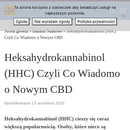
Ta strona korzysta z ciasteczek aby świadczyć usługi na
Przejdź do treści
Search
najwyższym poziomie.
Me
Zgoda
Nie wyrażam zgody
Polityka prywatności
Strona główna
»
Badania Naukowe
»
Heksahydrokannabinol (HHC)
Czyli Co Wiadomo o Nowym CBD
Heksahydrokannabinol
(HHC) Czyli Co Wiadomo
o Nowym CBD
Opublikowano
13 września 2022
Heksahydrokannabinol (HHC) cieszy się coraz
większą popularnością. Osoby, które nieco są