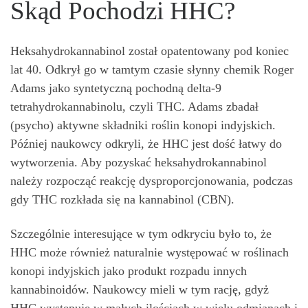
Skąd Pochodzi HHC?
Heksahydrokannabinol został opatentowany pod koniec
lat 40. Odkrył go w tamtym czasie słynny chemik Roger
Adams jako syntetyczną pochodną delta-9
tetrahydrokannabinolu, czyli THC. Adams zbadał
(psycho) aktywne składniki roślin konopi indyjskich.
Później naukowcy odkryli, że HHC jest dość łatwy do
wytworzenia. Aby pozyskać heksahydrokannabinol
należy rozpocząć reakcję dysproporcjonowania, podczas
gdy THC rozkłada się na kannabinol (CBN).
Szczególnie interesujące w tym odkryciu było to, że
HHC może również naturalnie występować w roślinach
konopi indyjskich jako produkt rozpadu innych
kannabinoidów. Naukowcy mieli w tym rację, gdyż
HHC występuje w małych ilościach w wielu odmianach i